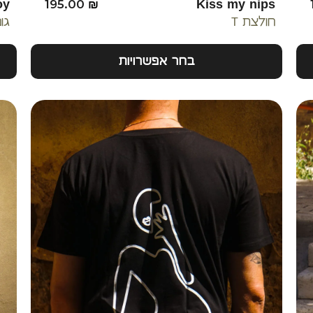
oy
195.00
₪
Kiss my nips
חולצת T
גו
בחר אפשרויות