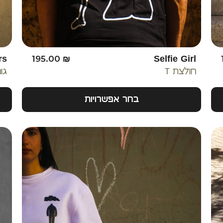
rs
195.00
₪
Selfie Girl
חולצת T
גו
בחר אפשרויות